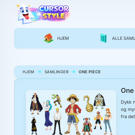
HJEM
ALLE SAM
HJEM
SAMLINGER
ONE PIECE
One
Dykk n
og mys
fra de