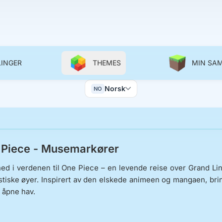
LINGER
THEMES
MIN SA
Color Scheme
Norsk
NO
Wallpapers
 Piece - Musemarkører
ed i verdenen til One Piece – en levende reise over Grand L
tiske øyer. Inspirert av den elskede animeen og mangaen, bri
t åpne hav.